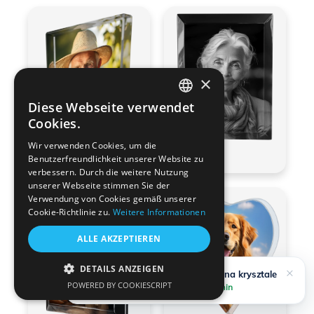
×
Diese Webseite verwendet
POLISH
Cookies.
ENGLISH
Wir verwenden Cookies, um die
Benutzerfreundlichkeit unserer Website zu
GERMAN
verbessern. Durch die weitere Nutzung
unserer Webseite stimmen Sie der
ITALIAN
Verwendung von Cookies gemäß unserer
Cookie-Richtlinie zu.
Weitere Informationen
ALLE AKZEPTIEREN
DETAILS ANZEIGEN
×
Jemand hat bestellt
zdjęcie na krysztale
POWERED BY COOKIESCRIPT
Bogatynia, Polska
30 vor min