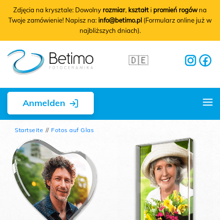
Zdjęcia na krysztale: Dowolny
rozmiar
,
kształt
i
promień rogów
na
Twoje zamówienie! Napisz na:
info@betimo.pl
(Formularz online już w
najbliższych dniach).
🇩🇪
Anmelden
Start
Startseite
Fotos auf Glas
Grabfotos
Preisliste
BELIEBT
Kooperation
B2B
PREMIUM
Ratgeber